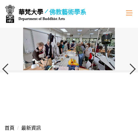
跳
華梵大學
佛教藝術學系
到
Department of Buddhist Arts
主
要
內
容
區
首頁
最新資訊