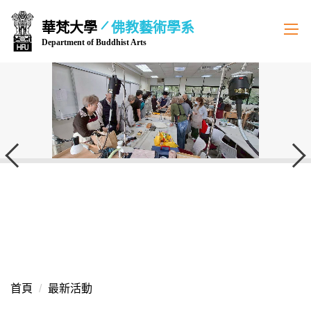
跳
華梵大學
佛教藝術學系
到
Department of Buddhist Arts
主
要
內
容
區
首頁
最新活動