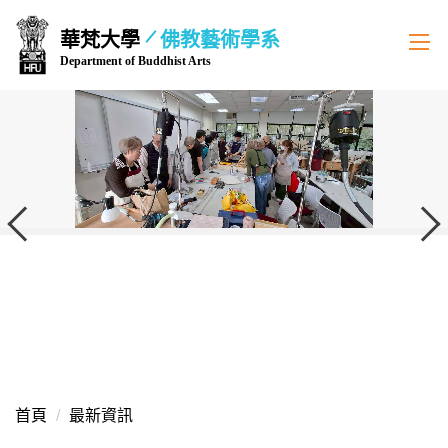
跳
華梵大學
佛教藝術學系
到
Department of Buddhist Arts
主
要
內
容
區
首頁
最新資訊